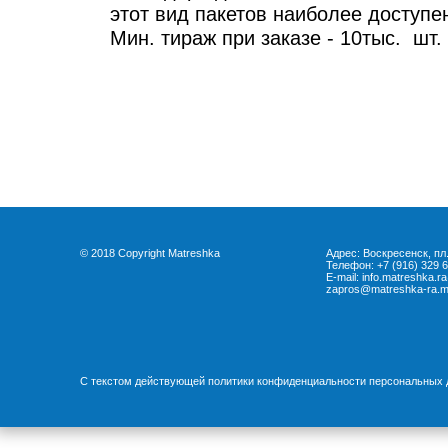
этот вид пакетов наиболее доступе
Мин. тираж при заказе - 10тыс. шт.
-
© 2018 Copyright Matreshka
Адрес: Воскресенск, пл
Телефон: +7 (916) 329 6
E-mail: info.matreshka.
zapros@matreshka-ra.
С текстом действующей политики конфиденциальности персональных 